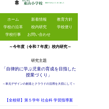
ホーム
新着情報
教育方針
学校の沿革
校内研究
学校便り
学校行事
お問い合わせ
～今年度（令和７年度）校内研究～
研究主題
「自律的に学ぶ児童の育成を目指した
授業づくり」
～単元デザインの創造とクラウドの活用を大切にして～
【全校研】第５学年 社会科 学習指導案