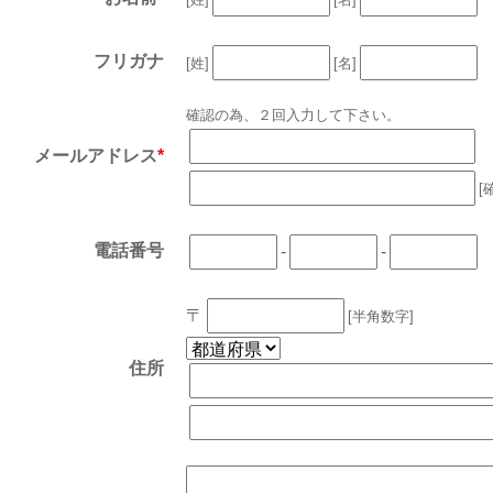
フリガナ
[姓]
[名]
確認の為、２回入力して下さい。
メールアドレス
*
[
電話番号
-
-
〒
[半角数字]
住所