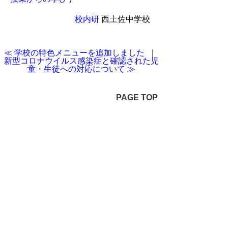
校内研
西土佐中学校
≪ 学校の特色メニューを追加しました
｜
新型コロナウイルス感染症と確認された児
童・生徒への対応について ≫
PAGE TOP
ホーム
学校案内
教育方針
近況報告
校内研修
学校通信
お知らせ
お問い合わせ
Copyright(C) 2008 - 2026
baserCMS All rights Reserved.