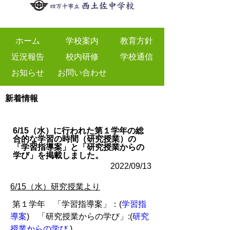
ホーム
学校案内
教育方針
近況報告
校内研修
学校通信
お知らせ
お問い合わせ
新着情報
6/15（水）に行われた第１学年の総
合的な学習の時間（研究授業）の
「学習指導案」と「研究授業からの
学び」を掲載しました。
2022/09/13
6/15（水）研究授業より
第１学年 「学習指導案」：(
学習指
導案
) 「研究授業からの学び」:(
研究
授業からの学び
)